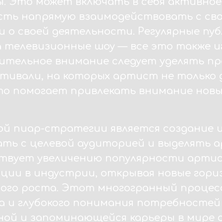
. Это может включать в себя активное
сть напрямую взаимодействовать с сво
 о своей деятельности. Регулярные пуб
 телевизионные шоу — все это также и
чительное внимание следует уделять п
стивали, на которых артист не только
то помогает привлекать внимание новы
й пиар-стратегии является создание и
ть с целевой аудиторией и выделять а
твует увеличению популярности артист
ции в индустрии, открывая новые гори
ного роста. Этот многогранный проце
а и глубокого понимания потребностей
ой и запоминающейся карьеры в мире с