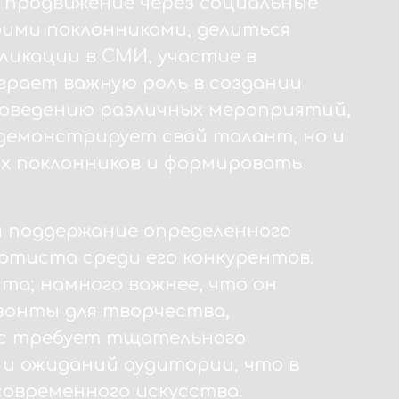
 продвижение через социальные
ими поклонниками, делиться
ликации в СМИ, участие в
грает важную роль в создании
роведению различных мероприятий,
 демонстрирует свой талант, но и
х поклонников и формировать
 поддержание определенного
ртиста среди его конкурентов.
а; намного важнее, что он
зонты для творчества,
сс требует тщательного
 и ожиданий аудитории, что в
овременного искусства.