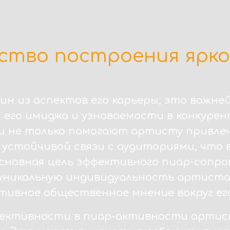
ство построения ярко
ин из аспектов его карьеры; это важн
его имиджа и узнаваемости в конкурен
 не только помогают артисту привлечь
устойчивой связи с аудиториями, что 
Основная цель эффективного пиар-сопро
 уникальную индивидуальность артиста
тивное общественное мнение вокруг ег
фективности в пиар-активности артис