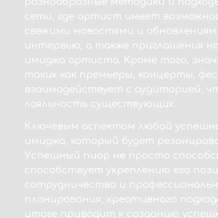
разнообразные методики и подходы
сети, где артист имеет возможно
свежими новостями и обновлениями
интервью, а также приглашения на
имиджа артиста. Кроме того, зна
таких как премьеры, концерты, фе
взаимодействует с аудиторией, ч
лояльность существующих.
Ключевым аспектом любой успешно
имиджа, который будет резонирова
Успешный пиар не просто способс
способствует укреплению его пози
сотрудничества и профессиональ
планирования, креативного подход
итоге приводит к созданию успешн