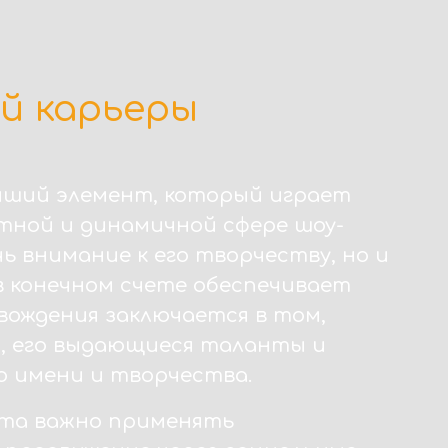
й карьеры
ейший элемент, который играет
тной и динамичной сфере шоу-
 внимание к его творчеству, но и
в конечном счете обеспечивает
вождения заключается в том,
, его выдающиеся таланты и
о имени и творчества.
та важно применять